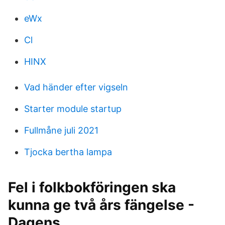
eWx
Cl
HINX
Vad händer efter vigseln
Starter module startup
Fullmåne juli 2021
Tjocka bertha lampa
Fel i folkbokföringen ska
kunna ge två års fängelse -
Dagens