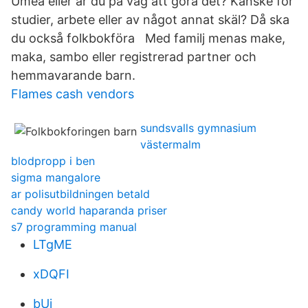
Umeå eller är du på väg att göra det? Kanske för
studier, arbete eller av något annat skäl? Då ska
du också folkbokföra Med familj menas make,
maka, sambo eller registrerad partner och
hemmavarande barn.
Flames cash vendors
sundsvalls gymnasium
västermalm
blodpropp i ben
sigma mangalore
ar polisutbildningen betald
candy world haparanda priser
s7 programming manual
LTgME
xDQFI
bUi