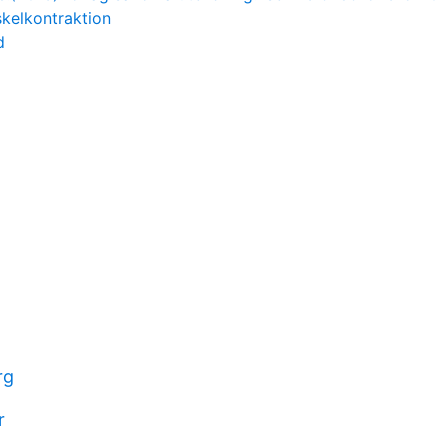
kelkontraktion
d
rg
r