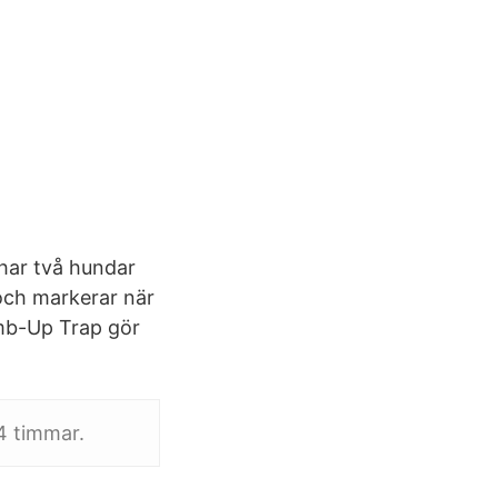
har två hundar
 och markerar när
imb-Up Trap gör
24 timmar.