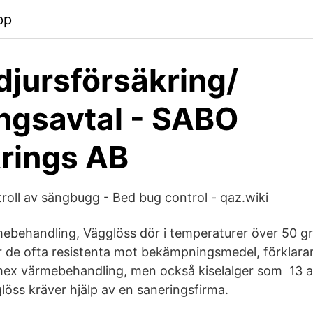
pp
jursförsäkring/
ngsavtal - SABO
rings AB
troll av sängbugg - Bed bug control - qaz.wiki
ebehandling, Vägglöss dör i temperaturer över 50 gr
 de ofta resistenta mot bekämpningsmedel, förklarar h
mex värmebehandling, men också kiselalger som 13 a
löss kräver hjälp av en saneringsfirma.