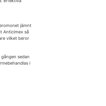
. effektiva
 feromonet jämnt
gt Anticimex så
re vilket beror
a gången sedan
ärmebehandlas i