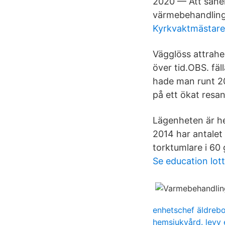
2020 — Att saner
värmebehandlinge
Kyrkvaktmästare
Vägglöss attrahe
över tid.OBS. fäl
hade man runt 200
på ett ökat resa
Lägenheten är h
2014 har antalet
torktumlare i 60
Se education lot
enhetschef äldreb
hemsjukvård. levy 