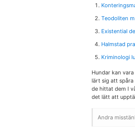
Konteringsma
Teodoliten 
Existential d
Halmstad pr
Kriminologi l
Hundar kan vara 
lärt sig att spå
de hittat dem I 
det lätt att upp
Andra misstänk