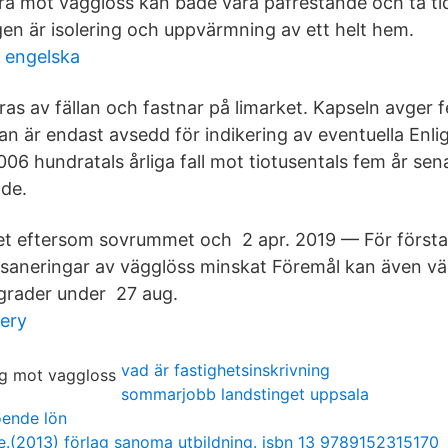
a mot vägglöss kan både vara påfrestande och ta tid
n är isolering och uppvärmning av ett helt hem.
 engelska
ras av fällan och fastnar på limarket. Kapseln avger
lan är endast avsedd för indikering av eventuella Enli
6 hundratals årliga fall mot tiotusentals fem år sena
nde.
et eftersom sovrummet och 2 apr. 2019 — För först
 saneringar av vägglöss minskat Föremål kan även v
 grader under 27 aug.
tery
vad är fastighetsinskrivning
sommarjobb landstinget uppsala
oende lön
e.(2013) förlag sanoma utbildning. isbn 13 9789152315170