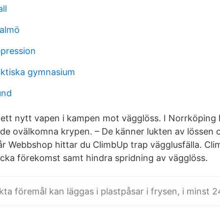
ll
malmö
epression
aktiska gymnasium
und
ett nytt vapen i kampen mot vägglöss. I Norrköping 
ra de ovälkomna krypen. – De känner lukten av lössen
vår Webbshop hittar du ClimbUp trap vägglusfälla. Cl
täcka förekomst samt hindra spridning av vägglöss.
ta föremål kan läggas i plastpåsar i frysen, i minst 