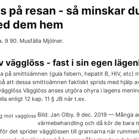
 på resan - så minskar d
med dem hem
. 9 90. Musfälla Mjölner.
 vägglöss - fast i sin egen läge
a på smittoämnen (gula febern, hepatit B, HIV, etc) 
på att dessa smittoämnen faktiskt sprids med hjälp a
ägglöss Vägglöss anses utgöra ohyra i lagens mening
la enligt 12 kap. 11 § JB när t.ex.
Bild: Jan Olby. 9 dec. 2019 — Många 
värmebehandling och då kör de bara 
ha för det sprider vägglössen till grannarna när rummen