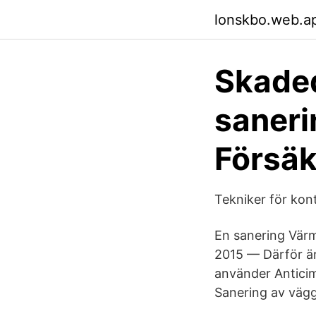
lonskbo.web.a
Skaded
saneri
Försäk
Tekniker för kon
En sanering Värm
2015 — Därför är
använder Antici
Sanering av vägg