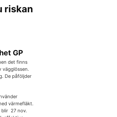
u riskan
nhet GP
men det finns
v vägglössen.
. De påföljder
använder
med värmefläkt.
 blir 27 nov.