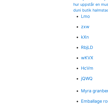
hur uppstår en mus
duni butik halmsta
Lmo
zxw
kXn
RbjLD
wKVX
HcVm
jQWQ
Myra granbe
Emballage ro