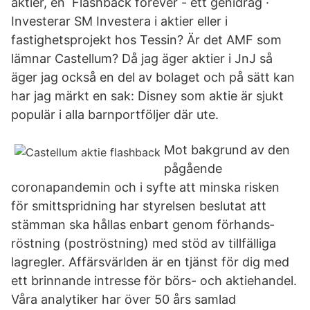
aktier, en Flashback forever - ett genidrag ·
Investerar SM Investera i aktier eller i
fastighetsprojekt hos Tessin? Är det AMF som
lämnar Castellum? Då jag äger aktier i JnJ så
äger jag också en del av bolaget och på sätt kan
har jag märkt en sak: Disney som aktie är sjukt
populär i alla barnportföljer där ute.
Mot bakgrund av den
pågående
coronapandemin och i syfte att minska risken
för smitt­spridning har styrelsen beslutat att
stämman ska hållas enbart genom förhands­
röstning (poströstning) med stöd av tillfälliga
lagregler. Affärsvärlden är en tjänst för dig med
ett brinnande intresse för börs- och aktiehandel.
Våra analytiker har över 50 års samlad